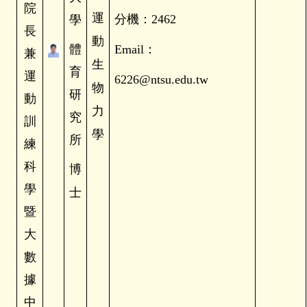
院
運
分機：2462
學
長
動
體
Email
：
兼
生
育
運
6226@ntsu.edu.tw
物
研
動
力
究
訓
學
所
練
科
博
學
士
暨
大
數
據
中