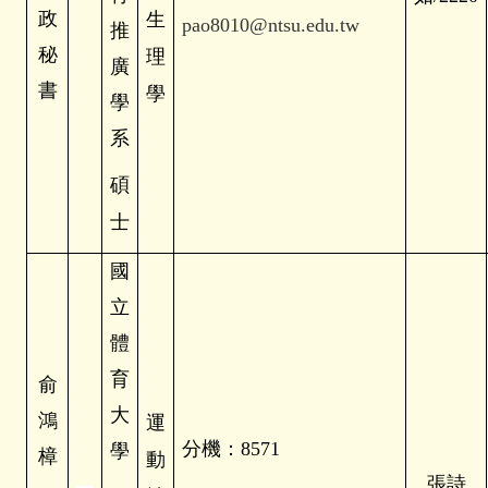
政
生
pao8010@ntsu.edu.tw
推
秘
理
廣
書
學
學
系
碩
士
國
立
體
育
俞
大
鴻
運
分機：8571
學
樟
動
張詩