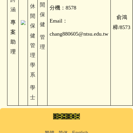
閒
休
分機：8578
涵
保
閒
俞鴻
Email
：
專
健
保
樟/8573
案
chang880605@ntsu.edu.tw
健
管
助
管
理
理
理
學
系
學
士
繁體
简体
English