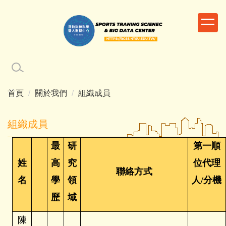
跳
到
主
要
內
容
區
首頁
關於我們
組織成員
組織成員
最
研
第一順
姓
高
究
位代理
聯絡方式
名
學
領
人/分機
歷
域
陳