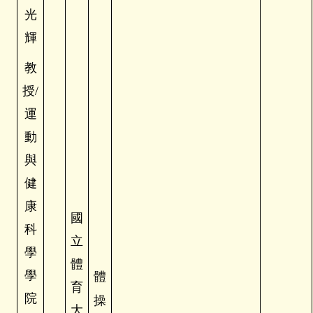
光
輝
教
授
/
運
動
與
健
康
國
科
立
學
體
學
體
育
院
操
大