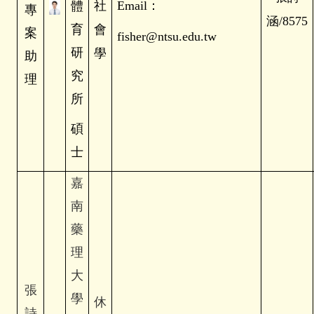
社
Email
：
體
專
涵/8575
育
會
案
fisher@ntsu.edu.tw
研
學
助
究
理
所
碩
士
嘉
南
藥
理
大
張
學
休
詩