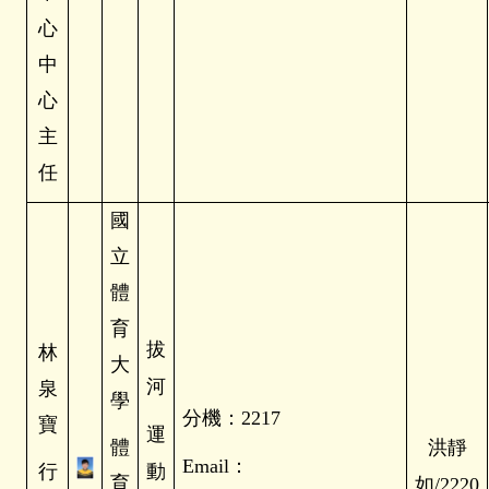
心
中
心
主
任
國
立
體
育
拔
林
大
河
泉
學
分機：2217
寶
運
體
洪靜
Email
：
行
動
育
如/2220