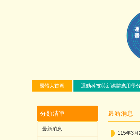
跳
到
主
要
內
容
區
國體大首頁
運動科技與新媒體應用學
分類清單
最新消息
最新消息
115年3月